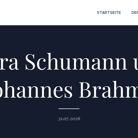
STARTSEITE
DE
ara Schumann 
ohannes Brah
31.07.2026